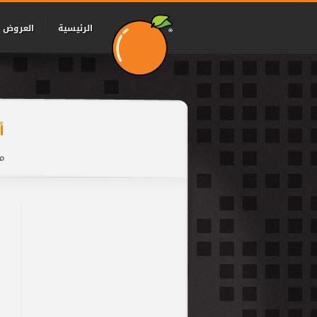
الرئيسية
العروض
أ
مق