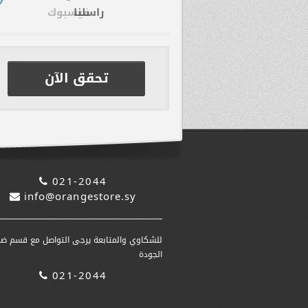
راسلنا
تحقق الآن
021-2044
info@orangestore.sy
للشكاوي والمتابعة يرجى التواصل مع قسم ضم
الجودة
021-2044