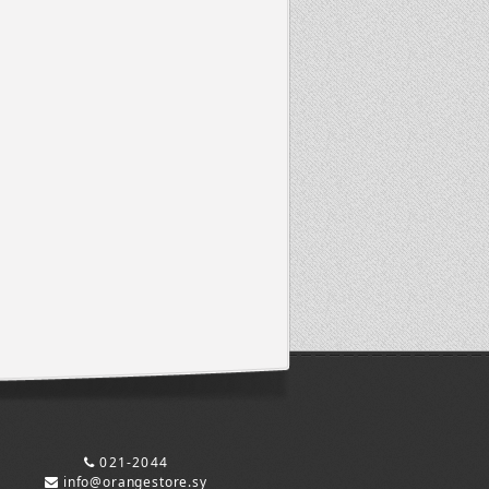
021-2044
info@orangestore.sy