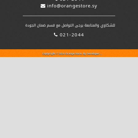
021-2044
info@orangestore.sy
للشكاوي والمتابعة يرجى التواصل مع قسم ضمان الجودة
021-2044
Coptyright © 2026 Orange Store. By Developer ..
This is
gucci replica
a very loving story: the founder honoured a
mother’s
handbags replica
during a
replica handbags
, but the mother
has always used it inconveniently. The handle was too
replcia
watches uk
, and it was
rolex replica
; so the founder of Xiaoshun
personally remodeled the bag for his mother and named it “I AM
NOT”, then decided to create a practical and design brand of the
same name.