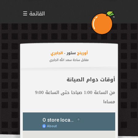
☰ القائمة
الرئيسية
-
العروض
-
أورينج
ستور -
الجابري
المنتجات
-
مقابل ساحة سعد الله الجابري
سامسونج
أوقات دوام الصيانة
سوني
آبل
من الساعة 1:00 صباحا حتى الساعة 9:00
ازوس
مساءا
هواوي
نوكيا
الملحقات
الكفالة