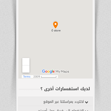
-
IP68
ما
هو
شروحات
الكفالة
تحقق
من
جهازك
الدعم
التقني
-
آخر
التحديثات
عن
لديك استفسارات أخرى ؟
الشركة
-
لاتتردد بمراسلتنا عبر الموقع
الجميلية
الفرقان
الانضمام الى فريق عمل أورينج